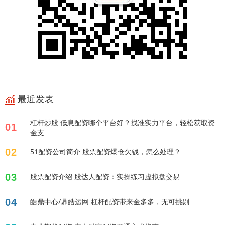
最近发表
杠杆炒股 低息配资哪个平台好？找准实力平台，轻松获取资
01
金支
02
51配资公司简介 股票配资爆仓欠钱，怎么处理？
03
股票配资介绍 股达人配资：实操练习虚拟盘交易
04
皓鼎中心/鼎皓运网 杠杆配资带来金多多，无可挑剔