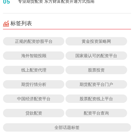
05
专业期货配资 东方财富配资开通方式指南
标签列表
正规的配资炒股平台
黄金投资策略网
海外智能投顾
国家最认可的配资平台
线上配资代理
股票投资
期货行情分析
期货配资平台门户
中国经济配资平台
股票配资线上平台
贷款配资
配资平台查询
全部话题标签