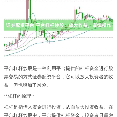
平台杠杆炒股是一种利用平台提供的杠杆资金进行股
票交易的方式证券配资平台，它可以放大投资者的收
益，但也增加了风险。
**杠杆的原理**
杠杆是指借入资金进行投资，从而放大投资收益。在
平台杠杆炒股中，平台提供杠杆资金，投资者只需缴