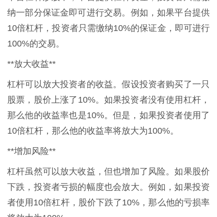
纳一部分保证金即可进行交易。例如，如果平台提供
10倍杠杆，投资者只需缴纳10%的保证金，即可进行
100%的交易。
**放大收益**
杠杆可以放大投资者的收益。假设投资者购买了一只
股票，股价上涨了10%。如果投资者没有使用杠杆，
那么他的收益率也是10%。但是，如果投资者使用了
10倍杠杆，那么他的收益率将放大为100%。
**增加风险**
杠杆虽然可以放大收益，但也增加了风险。如果股价
下跌，投资者亏损的幅度也会放大。例如，如果投资
者使用10倍杠杆，股价下跌了10%，那么他的亏损率