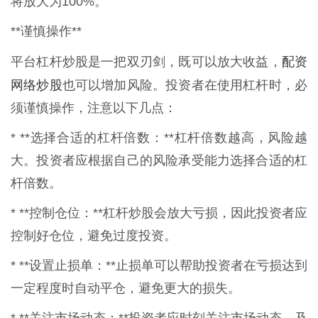
将放大为100%。
**谨慎操作**
配资
平台杠杆炒股是一把双刃剑，既可以放大收益，
网络炒股
也可以增加风险。投资者在使用杠杆时，必
须谨慎操作，注意以下几点：
* **选择合适的杠杆倍数：**杠杆倍数越高，风险越
大。投资者应根据自己的风险承受能力选择合适的杠
杆倍数。
* **控制仓位：**杠杆炒股会放大亏损，因此投资者应
控制好仓位，避免过度投资。
* **设置止损单：**止损单可以帮助投资者在亏损达到
一定程度时自动平仓，避免更大的损失。