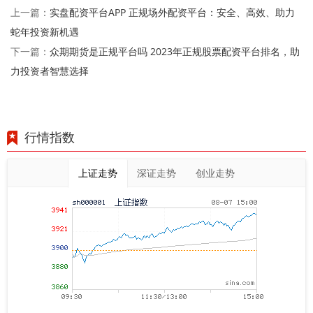
实盘配资平台APP 正规场外配资平台：安全、高效、助力
上一篇：
蛇年投资新机遇
众期期货是正规平台吗 2023年正规股票配资平台排名，助
下一篇：
力投资者智慧选择
行情指数
上证走势
深证走势
创业走势