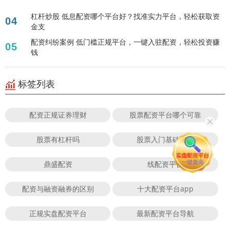
杠杆炒股 低息配资哪个平台好？找准实力平台，轻松获取资
04
金支
配资纠纷案例 低门槛正规平台，一键入驻配资，轻松投资赚
05
钱
标签列表
配资正规证券理财
股票配资平台哪个可靠
股票有杠杆吗
股票入门基础知识
鼎盛配资
线配资平台
配资与融资融券的区别
十大配资平台app
正规实盘配资平台
最新配资平台导航