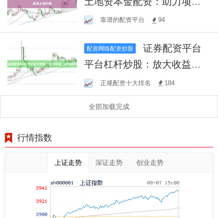
土地资本金配资：助力项目
启动，盘活土地价值
靠谱的配资平台
94
证券配资平台
配资网络配资炒股
平台杠杆炒股：放大收益，
谨慎操作
正规配资十大排名
184
全部加载完成
行情指数
上证走势
深证走势
创业走势