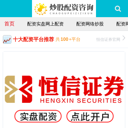
首页
配资实盘网上配资
配资网络炒股
配资
十大配资平台推荐
恒信证券官网
共
100
+平台