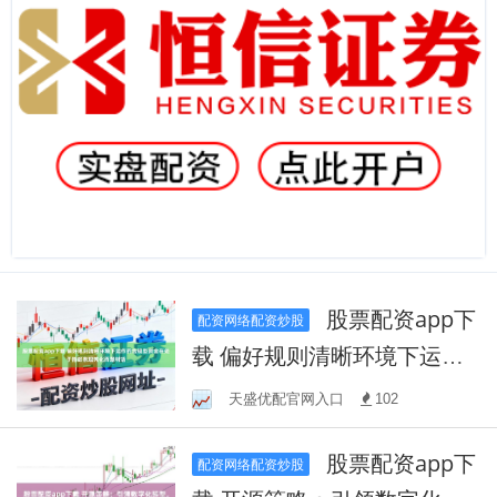
股票配资app下
配资网络配资炒股
载 偏好规则清晰环境下运作
的合规型资金在处于指数表
天盛优配官网入口
102
现钝化而题材活
股票配资app下
配资网络配资炒股