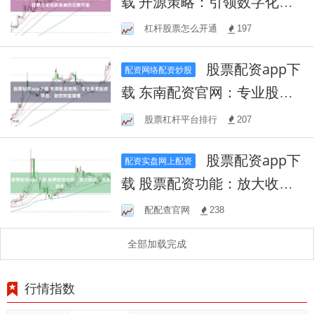
载 开源策略：引领数字化转
型，探索企业创新发展的无
杠杆股票怎么开通
197
限可能
股票配资app下
配资网络配资炒股
载 东南配资官网：专业股票
配资平台，助您财富增值
股票杠杆平台排行
207
股票配资app下
配资实盘网上配资
载 股票配资功能：放大收
益，灵活投资！
配配查官网
238
全部加载完成
行情指数